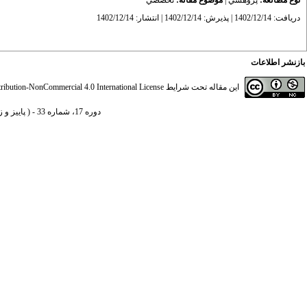
نوع مطالعه:
پژوهشي
|
موضوع مقاله:
تخصصي
دریافت: 1402/12/14 | پذیرش: 1402/12/14 | انتشار: 1402/12/14
بازنشر اطلاعات
این مقاله تحت شرایط
ibution-NonCommercial 4.0 International License
دوره 17، شماره 33 - ( پاییز و زمستان 1402 )