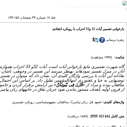
دوره ۱۷، شماره ۳۳ - ( پاییز و زمستان ۱۴۰۲ )
جلد ۱۷ شماره ۳۳ صفحات ۱۵۶-۱۳۳
بازخوانی تفسیر آیات 32 و33 احزاب با رویکرد انتقادی
زهره نریمانی
چکیده:
(۱۹۳۷ مشاهده)
گاه شهرت تفسیری مانع 
آنان در منزل تفسیر نموده­اند. به­نظر می­رسد این تفسیر در وجوهی، باش
نقادانه این آیات با بررسی واژگان کلیدی آن، نشان داد که می­توان در تفسیر 
توصیه­ایی به حیا و عفت­ورزی امهات­المؤمنین تقلیل داد. بر اساس این احتمال
منافقان بوده و مراد از «
قَرْنَ فِی بُیُوتِکُنَّ
» نیز آرامش برقرار کردن و خامو
از قرون اولیه باهدف مستور ماندن نفوذ جریان نفاق در خانه­های زنان پیامبر
واژه‌های کلیدی:
خضع
،
قرّ
،
زنان پیامبر
،
منافقان
،
مفهوم‌شناسی
،
رویکرد تفسیری.
متن کامل
[PDF 425 kb]
(۱۸۸۷ دریافت)