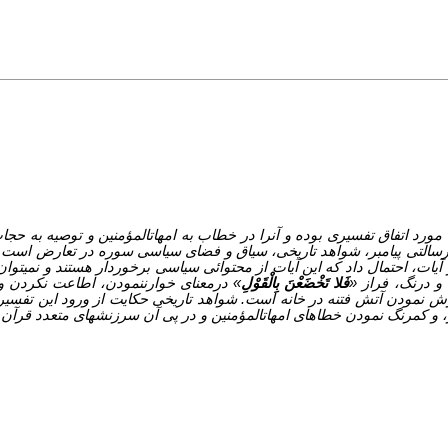
بازخوانی آیات است. آیات 32و 33 احزاب همواره مورد اتفاق تفسیری بوده و آن­را در خطاب به امهات­المؤمنین و تو
أن رسالتی پیامبر، شواهد تاریخی، سیاق و فضای سیاسی سوره در تعارض است. 
آیات، احتمال داد که این آیات از محتوائی سیاسی برخوردار هستند و نمی­توان آ
 و درنگ، فراز «
فَلا تَخْضَعْنَ بِالْقَوْلِ
» درمعنای خوارننمودن، اطاعت نکردن و تأ
ش نمودن آتش فتنه در خانه است. شواهد تاریخی حکایت از ورود این تفسیر 
، و کم­رنگ نمودن خطاهای امهات­المؤمنین و در پی آن سرزنش­های متعدد قرآن 