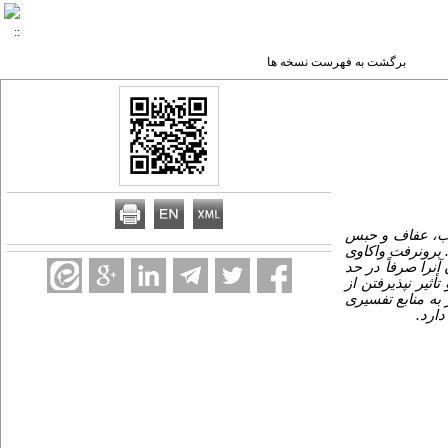
برگشت به فهرست نسخه ها
صیه به حجاب، عفاف و حبس
برون­رفت واکاوی
ن­را صرفاً در حد
ثیر نپذیرفتن از
به منابع تفسیری
دارد.