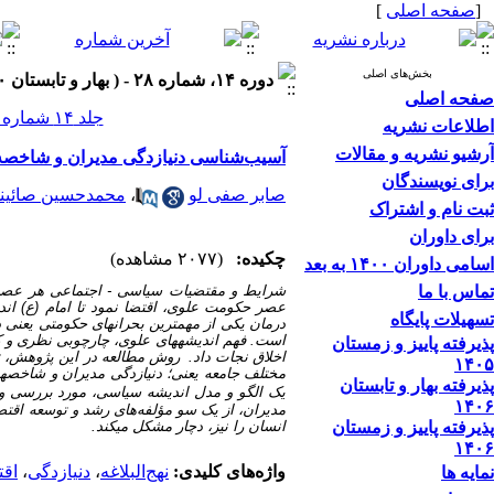
[
صفحه اصلی
]
بخش‌های اصلی
دوره ۱۴، شماره ۲۸ - ( بهار و تابستان ۱۴۰۰ )
صفحه اصلی
جلد ۱۴ شماره ۲۸ صفحات ۱۶۶-۱۳۹
اطلاعات نشریه
آرشیو نشریه و مقالات
آسیب‌شناسی دنیازدگی مدیران و شاخصه‌ها
برای نویسندگان
صابر صفی لو
،
محمدحسین صائین
ثبت نام و اشتراک
برای داوران
چکیده:
(۲۰۷۷ مشاهده)
اسامی داوران ۱۴۰۰ به بعد
تماس با ما
شرایط و مقتضیات سیاسی - اجتماعی هر عصری ا
عصر حکومت علوی، اقتضا نمود تا امام (ع) اند
تسهیلات پایگاه
درمان یکی از مهم­ترین بحران­های حکومتی یعنی 
است. فهم اندیشه­های علوی، چارچوبی نظری و کارب
پذیرفته پاییز و زمستان
اخلاق نجات داد. روش مطالعه در این پژوهش، توصی
۱۴۰۵
مختلف جامعه یعنی؛ دنیازدگی مدیران و شاخصه­های
پذیرفته بهار و تابستان
یک الگو و مدل
اندیشه سیاسی، مورد بررسی و 
۱۴۰۶
مدیران، از یک سو مؤلفه‌های رشد و توسعه اقت
پذیرفته پاییز و زمستان
انسان را نیز، دچار مشکل می­کند.
۱۴۰۶
واژه‌های کلیدی:
نهج‌البلاغه
،
دنیازدگی
،
اقت
نمایه ها