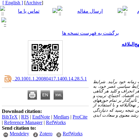
[ English ]
]
Archive
[
برگشت به فهرست نسخه ها
‌البلاغه
‎ 20.1001.1.20080417.1400.14.28.5.1
زمانه خود برآیند. شرایط
شرایط سیاسی عصر خود، به
هر انحراف و کلید هر گناهی
، اقتصاد، اجتماع، تربیت و
أثیرگذار بر تمام حوزه­های
ج­البلاغه و با استفاده از
ن نتیجه رسید که دنیازدگی
Download citation:
 رشد معنوی و سعادت ابدی
BibTeX
|
RIS
|
EndNote
|
Medlars
|
ProCite
|
Reference Manager
|
RefWorks
Send citation to:
Mendeley
Zotero
RefWorks