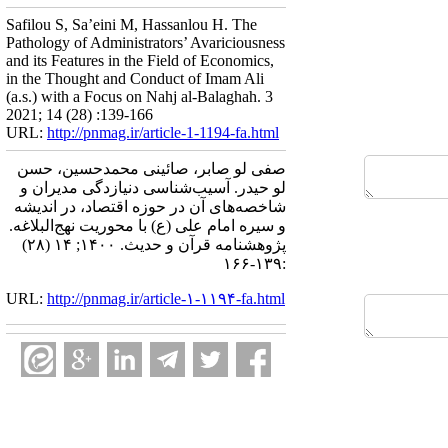
Safilou S, Sa’eini M, Hassanlou H. The
Pathology of Administrators’ Avariciousness
and its Features in the Field of Economics,
in the Thought and Conduct of Imam Ali
(a.s.) with a Focus on Nahj al-Balaghah. 3
2021; 14 (28) :139-166
URL:
http://pnmag.ir/article-1-1194-fa.html
صفی لو صابر، صائینی محمدحسین، حسن
لو حیدر. آسیب‌شناسی دنیازدگی مدیران و
شاخصه‌های آن در حوزه اقتصاد، در اندیشه
و سیره امام علی (ع) با محوریت نهج‌البلاغه.
پژوهشنامه قرآن و حدیث. ۱۴۰۰; ۱۴ (۲۸)
:۱۳۹-۱۶۶
URL:
http://pnmag.ir/article-۱-۱۱۹۴-fa.html