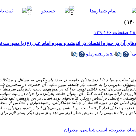
ی آن در حوزه اقتصاد، در اندیشه و سیره امام علی (ع) با محوریت نهج
۱
ی
،
حیدر حسن لو
یجاب می­نماید تا اندیشمندان جامعه، در صدد پاسخگویی به مسائل و مشکلات 
یشه­های مدیریتی را به حسب نیاز جامعه، تبیین نماید. آن حضرت در سخت­ترین 
دنیازدگی مدیران، توجه خاصّی نمود؛ چرا که در آموزه­های دینی، دنیازدگی سرمنشأ 
ردی ارائه می­دهد که به کمک آن می­توان جامعه بحران­زده را خواه در زمینه سیاست
فی - تحلیلی بر اساس رویکرد کتابخانه­ای بوده است. در این پژوهش، تنها متغیّر ت
 اصلی آن در حوزه اقتصاد از جمله؛ تجمّل­گرائی، رشوه­خواری و اختلاس از منظر نه
تجزیه و تحلیل قرار گرفته است.
بر اساس بررسی‌های انجام شده، می‌توان به ای
صادی و رفاه عمومی را در معرض خطر قرار می‌دهد و از سوی دیگر بستر لازم برای
صاد
،
مدیریت
،
آسیب‌شناسی
،
مدیران