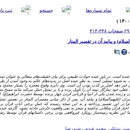
لسلام) و پیامد آن در تفسیر المنار
 شده است. در باور عبده حوادث طبیعی برای بیان حقیقت‌های متعالی به عنوان تمث
به شیوه تمثیلی است. به نظر عبده اصل در پدیده‌های عالم به وجود آمدن از طر
ام خبر دهد اصل بر کذب بودن آن است.
وی
دایره وقوع معجزه را بسیار محدود 
یل عقلی خود سازگار نبیند آن را تأویل برده و یا بر تمثیل حمل می‌کند مانند مسخ م
و زنده شدن یکی از انبیا و قربانی کردن چهار پرنده توسط حضرت ابراهیم(ع). ای
ان (علیهم‌السلام) و پیامد آن،
پس از ذکر مبانی مفسران المنار در تفسیر تمث
ام) در این تفسیر پرداخته
و به این نتیجه رسیده که حمل برخی آیات قرآن بر تم
بار قرآن منافاتی نداشته‌ و منجر به نفی واقعیت خارجی حادثه نشود. اگرچه عبده 
 این نظریه زمینه‌ساز رویکرد غیرواقعی بودن برخی داستانها­ی قرآن توسط رش
سیر تمثیلی. محمد عبده
،
رشیدرضا