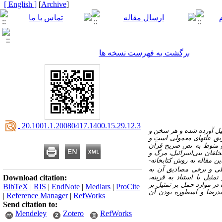
[ English ]
]
Archive
[
برگشت به فهرست نسخه ها
‎ 20.1001.1.20080417.1400.15.29.12.3
یل آورده شده‌ و هر سخن و
یق علت­ها­ی معمولی است و
و منوط به نص صریح قرآن
تخلفان بنی‌اسرائیل، مرگ و
ن مقاله به روش کتابخانه
­
یلی و برخی مصادیق آن به
ثیل با استناد به قرینه،
Download citation:
در موارد حمل بر تمثیل بر
BibTeX
|
RIS
|
EndNote
|
Medlars
|
ProCite
یدرضا و اسطوره بودن آن
|
Reference Manager
|
RefWorks
Send citation to:
Mendeley
Zotero
RefWorks