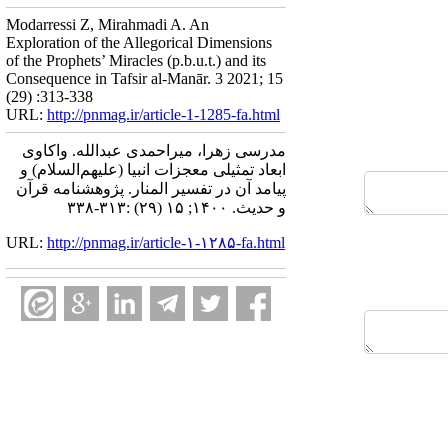
Modarressi Z, Mirahmadi A. An
Exploration of the Allegorical Dimensions
of the Prophets’ Miracles (p.b.u.t.) and its
Consequence in Tafsir al-Manār. 3 2021; 15
(29) :313-338
URL:
http://pnmag.ir/article-1-1285-fa.html
مدرسی زهرا، میراحمدی عبدالله. واکاوی
ابعاد تمثیلی معجزات انبیا (علیهم‌السلام) و
پیامد آن در تفسیر المنار. پژوهشنامه قرآن
و حدیث. ۱۴۰۰; ۱۵ (۲۹) :۳۱۳-۳۳۸
URL:
http://pnmag.ir/article-۱-۱۲۸۵-fa.html