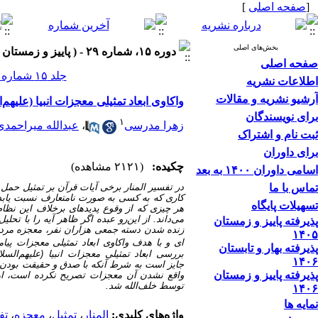
[
صفحه اصلی
]
بخش‌های اصلی
دوره ۱۵، شماره ۲۹ - ( پاییز و زمستان ۱۴۰۰ )
صفحه اصلی
جلد ۱۵ شماره ۲۹ صفحات ۳۳۸-۳۱۳
اطلاعات نشریه
آرشیو نشریه و مقالات
واکاوی ابعاد تمثیلی معجزات انبیا (علیهم‌ا
برای نویسندگان
۱
زهرا مدرسی
،
عبدالله میراحمدی
ثبت نام و اشتراک
برای داوران
چکیده:
(۲۱۲۱ مشاهده)
اسامی داوران ۱۴۰۰ به بعد
تماس با ما
در تفسیر المنار برخی آیات قرآن بر تمثیل حمل
کاری که به کسی به صورت نامتعارف نسبت یابد، 
تسهیلات پایگاه
هر چیزی که از وقوع پدیده­ای برخلاف این نظ
می‌داند. از این‌رو عبده اگر ظاهر آیه را با تحل
پذیرفته پاییز و زمستان
زنده شدن دسته جمعی هزاران نفر، معجزه مردن 
۱۴۰۵
ای
و با
هدف واکاوی ابعاد تمثیلی معجزات پیامبر
پذیرفته بهار و تابستان
بررسی ابعاد تمثیلی معجزات انبیا (علیهم‌السل
۱۴۰۶
جایز
است
به شرط آنکه با صدق و حقیقت بودن اخ
پذیرفته پاییز و زمستان
واقع نشدن آن معجزات تصریح نکرده است، اما
توسط خلف‌الله شد.
۱۴۰۶
نمایه ها
واژه‌های کلیدی:
المنار
،
تمثیل
،
معجزه
،
تف