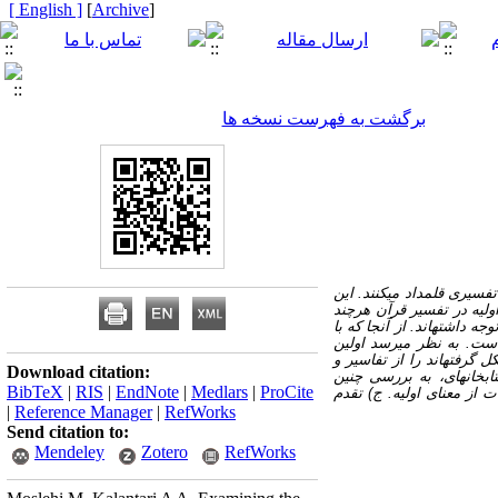
[ English ]
]
Archive
[
برگشت به فهرست نسخه ها
فسیری قلمداد می­کنند. این
ولیه در تفسیر قرآن هرچند
 داشته­اند. از آنجا که با
ست. به نظر می­رسد اولین
گرفته­اند را از تفاسیر و
Download citation:
بخانه­ای، به بررسی چنین
BibTeX
|
RIS
|
EndNote
|
Medlars
|
ProCite
ت از معنای اولیه. ج) تقدم
|
Reference Manager
|
RefWorks
Send citation to:
Mendeley
Zotero
RefWorks