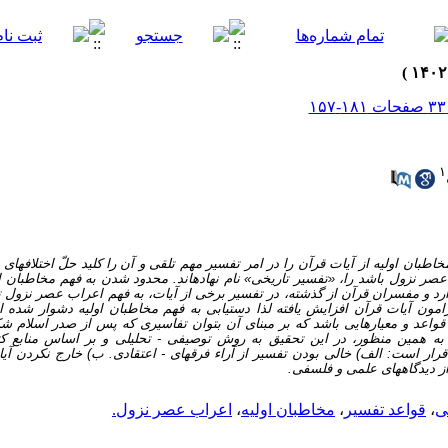
۱
طبان اولیه از آیات قرآن را در امر تفسیر مهم تلقی و آن را کلید حلّ اختلاف­های ت
صر نزول باشد را، «تفسیر تاریخی» نام نهاده­اند. محدود شدن به فهم مخاطبان ا
دارد و مفسران قرآن از گذشته، در تفسیر برخی از آیات، به فهم اعراب عصر نزول توجه
امون آیات قرآن افزایش یافته لذا دست­یابی به فهم مخاطبان اولیه دشوار شده ا
عد و معیارهایی باشد که بر مبنای آن بتوان تفاسیری که پس از صدر اسلام شکل 
 به همین منظور، در این تحقیق به روش توصیفی - تحلیلی و بر اساس منابع کتا
 قرار است: الف) خالی بودن تفسیر از آراء فرقه­ای - اعتقادی. ب) خارج نکردن آیا
از دیدگاه­های علمی و فلسفی.
ی
،
قواعد تفسیر
،
مخاطبان اولیه
،
اعراب عصر نزول.