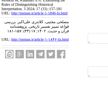
Moslehi M, Kalantari A A. Examining the
Rules of Distinguishing Historical
Interpretation. 3 2024; 17 (33) :157-181
URL:
http://pnmag.ir/article-1-1846-fa.html
مصلحی مجتبی، کلانتری علی‌اکبر. بررسی
قواعد تمییز تفسیر تاریخی. پژوهشنامه
قرآن و حدیث. ۱۴۰۲; ۱۷ (۳۳) :۱۵۷-۱۸۱
URL:
http://pnmag.ir/article-۱-۱۸۴۶-fa.html