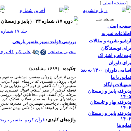
[
صفحه اصلی
]
بخش‌های اصلی
دوره ۱۷، شماره ۳۳ - ( پاییز و زمستان ۱۴۰۲ )
صفحه اصلی
جلد ۱۷ شماره ۳۳ صفحات ۱۸۱-۱۵۷
اطلاعات نشریه
آرشیو نشریه و مقالات
بررسی قواعد تمییز تفسیر تاریخی
برای نویسندگان
مجتبی مصلحی
،
علی‌اکبر کلانتری
ثبت نام و اشتراک
برای داوران
چکیده:
(۱۶۸۹ مشاهده)
اسامی داوران ۱۴۰۰ به بعد
تماس با ما
برخی از قرآن پژوهان معاصر، دست­یابی به فهم مخا
قرآن پژوهان، تفسیری که بر مبنای فهم اعراب ع
تسهیلات پایگاه
معایبی دارد اما آگاهی از فهم آنان مزایایی نیز 
فاصله گرفتن از صدر اسلام، اقوال تفسیری پیر
پذیرفته پاییز و زمستان
مرحله برای کشف فهم مخاطبان اولیه، بررسی قوا
۱۴۰۵
برداشت­های مربوط به صدر اسلام، تفکیک کرد.
پذیرفته بهار و تابستان
معیارهایی پرداختیم. مهم­ترین این معیارها بدین
۱۴۰۶
آیات قرآن بر قواعد ادبی. د) خالی بودن تفسیر 
پذیرفته پاییز و زمستان
۱۴۰۶
واژه‌های کلیدی:
قرآن کریم
،
تفسیر تاریخ
نمایه ها