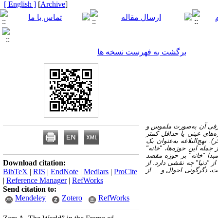
[ English ]
]
Archive
[
برگشت به فهرست نسخه ها
عرفی آن به‌صورت ملموس و
ه‌های عینی یا حداقل کمتر
نهج‌البلاغه به‌عنوان یک
جمله این حوزه‌ها، "خانه"
دا "خانه" بر حوزه مقصد
Download citation:
از "دنیا" چه نقشی دارد.
از
، دگرگونی احوال و ... از
BibTeX
|
RIS
|
EndNote
|
Medlars
|
ProCite
|
Reference Manager
|
RefWorks
Send citation to:
Mendeley
Zotero
RefWorks