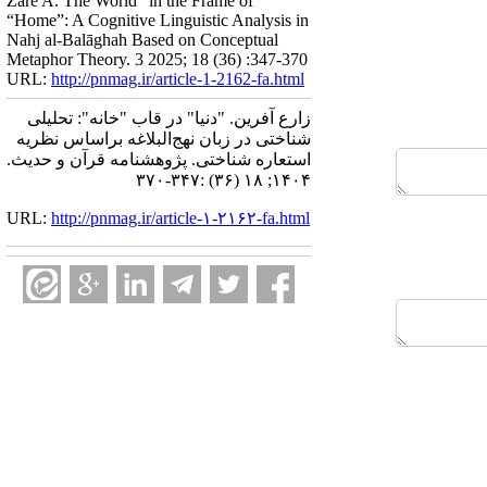
Zare A. The World” in the Frame of
“Home”: A Cognitive Linguistic Analysis in
Nahj al-Balāghah Based on Conceptual
Metaphor Theory. 3 2025; 18 (36) :347-370
URL:
http://pnmag.ir/article-1-2162-fa.html
زارع آفرین. "دنیا" در قاب "خانه": تحلیلی
شناختی در زبان نهج‌البلاغه براساس نظریه
استعاره شناختی. پژوهشنامه قرآن و حدیث.
۱۴۰۴; ۱۸ (۳۶) :۳۴۷-۳۷۰
URL:
http://pnmag.ir/article-۱-۲۱۶۲-fa.html