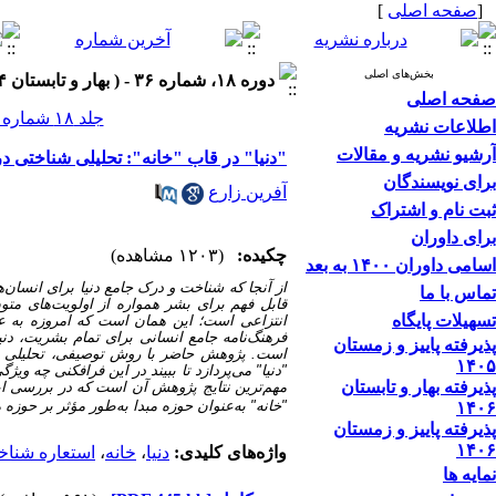
[
صفحه اصلی
]
بخش‌های اصلی
دوره ۱۸، شماره ۳۶ - ( بهار و تابستان ۱۴۰۴ )
صفحه اصلی
جلد ۱۸ شماره ۳۶ صفحات ۳۷۰-۳۴۷
اطلاعات نشریه
آرشیو نشریه و مقالات
"دنیا" در قاب "خانه": تحلیلی شناختی در
برای نویسندگان
آفرین زارع
ثبت نام و اشتراک
برای داوران
چکیده:
(۱۲۰۳ مشاهده)
اسامی داوران ۱۴۰۰ به بعد
از آنجا که شناخت و درک جامع دنیا برای انسا
تماس با ما
قابل فهم برای بشر همواره از اولویت‌های م
تسهیلات پایگاه
انتزاعی است؛ این همان است که امروزه به عنو
فرهنگ‌نامه جامع انسانی برای تمام بشریت، دنیا
پذیرفته پاییز و زمستان
است. پژوهش حاضر با روش توصیفی، تحلیلی و 
۱۴۰۵
"دنیا" می‌پردازد تا ببیند در این فرافکنی چه ویژ
پذیرفته بهار و تابستان
مهم‌ترین نتایج پژوهش آن است که
در بررسی ای
"خانه" به‌عنوان حوزه مبدا به‌طور مؤثر بر حوزه
۱۴۰۶
پذیرفته پاییز و زمستان
۱۴۰۶
واژه‌های کلیدی:
دنیا
،
خانه
،
استعاره شناخ
نمایه ها