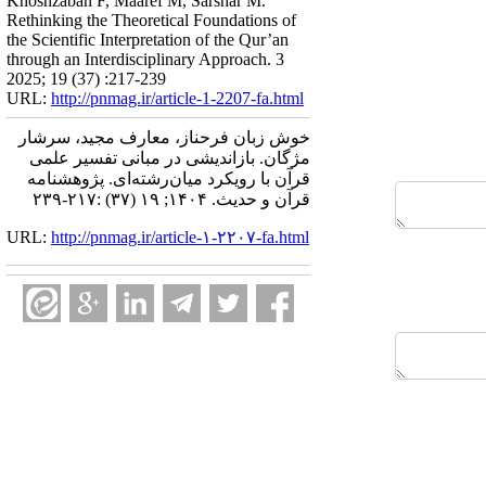
Khoshzaban F, Maaref M, Sarshar M.
Rethinking the Theoretical Foundations of
the Scientific Interpretation of the Qur’an
through an Interdisciplinary Approach. 3
2025; 19 (37) :217-239
URL:
http://pnmag.ir/article-1-2207-fa.html
خوش زبان فرحناز، معارف مجید، سرشار
مژگان. بازاندیشی در مبانی تفسیر علمی
قرآن با رویکرد میان‌رشته‌ای. پژوهشنامه
قرآن و حدیث. ۱۴۰۴; ۱۹ (۳۷) :۲۱۷-۲۳۹
URL:
http://pnmag.ir/article-۱-۲۲۰۷-fa.html