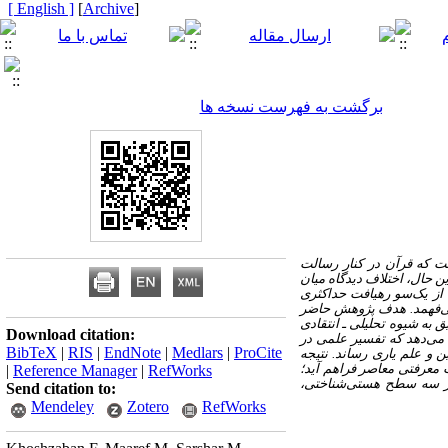
[ English ]
]
Archive
[
برگشت به فهرست نسخه ها
ت که قرآن در کنار رسالت
ین حال، اختلاف دیدگاه میان
 از یک‌سو رهیافت حداکثری
 می‌فهمد. هدف پژوهش حاضر
 به شیوه تحلیلی ـ انتقادی
Download citation:
 می‌دهد که تفسیر علمی در
BibTeX
|
RIS
|
EndNote
|
Medlars
|
ProCite
ن و علم یاری رساند. نتیجه
ت معرفتی معاصر فراهم آید؛
|
Reference Manager
|
RefWorks
در سه سطح هستی‌شناختی،
Send citation to:
Mendeley
Zotero
RefWorks