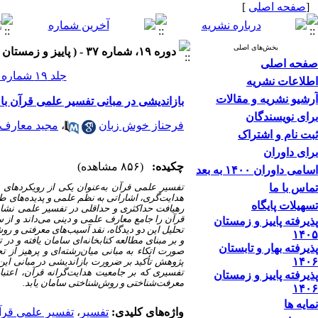
[
صفحه اصلی
]
بخش‌های اصلی
دوره ۱۹، شماره ۳۷ - ( پاییز و زمستان ۱۴۰۴ )
صفحه اصلی
جلد ۱۹ شماره ۳۷ صفحات ۲۳۹-۲۱۷
اطلاعات نشریه
آرشیو نشریه و مقالات
بازاندیشی در مبانی تفسیر علمی قرآن با 
برای نویسندگان
فرحناز خوش زبان
،
مجید معارف
ثبت نام و اشتراک
برای داوران
چکیده:
(۸۵۶ مشاهده)
اسامی داوران ۱۴۰۰ به بعد
تماس با ما
تفسیر علمی قرآن به‌عنوان یکی از رویکردهای 
هدایت‌گری، اشاراتی به نظم علمی و پدیده‌های طبیع
تسهیلات پایگاه
رهیافت حداکثری و حداقلی در تفسیر علمی نشان 
قرآن را جامع معارف علمی و دینی می‌داند و از
پذیرفته پاییز و زمستان
تحلیل این دو دیدگاه، نقد آسیب‌های معرفتی و رو
۱۴۰۵
و بر مبنای مطالعه کتابخانه‌ای سامان یافته و 
پذیرفته بهار و تابستان
صورت اتکاء به مبانی میان‌رشته‌ای و پرهیز از ت
۱۴۰۶
پژوهش تأکید بر ضرورت بازاندیشی در مبانی این ر
تفسیری که بر جامعیت هدایت‌گرانه قرآن، اع
پذیرفته پاییز و زمستان
معرفت‌شناختی و روش‌شناختی سامان یابد.
۱۴۰۶
نمایه ها
واژه‌های کلیدی:
تفسیر
،
تفسیر علمی قرآ