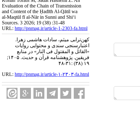
Kohan Torabi M, Sadat Hashemi Z. An
Evaluation of the Chain of Transmission
and Content of the Ḥadīth Al‑Qātil wa
al‑Maqtūl fī al‑Nār in Sunni and Shi‘i
Sources. 3 2026; 19 (38) :31-48
URL:
http://pnmag.ir/article-1-2303-fa.html
کهن‌ترابی میثم، سادات هاشمی زهرا.
اعتبارسنجی سندی و محتوایی روایات
«القاتل و المقتول فی النار» در منابع
فریقین. پژوهشنامه قرآن و حدیث. ۱۴۰۵;
۱۹ (۳۸) :۳۱-۴۸
URL:
http://pnmag.ir/article-۱-۲۳۰۳-fa.html