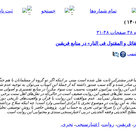
تل و المقتول فی النار» در منابع فریقین
شمی
اما قدر مشترکی ثابت نقل شده است مبنی بر اینکه اگر دو گروه از مسلمانان با هم جن
ی صادر شده و گاه سبب صدور داشته که از جملۀ این اسباب می‌توان به توجیه عدم ش
ایی این روایت پیرامون عقوبت به‌سبب نیت سوء، مکرراً در منابع تفسیری و اصولی م
ست. سند نقل‌های شیعی این روایت ضعیف است در حالی‌که در نقل‌های اهل سنت برخی ا
بر به‌شمار نمی‌آیند. عدم موافقت این روایت با قرآن و واقعیت‌های تاریخی دورا
د به این روایت در موضوع تجری با ایرادی اساسی وارد است؛ چه اینکه سلاح برداشتن 
می‌توان آن را صرفاً نوعی تجری به حساب آورد. پژوهش حاضر با روش توصیفی تحلیلی 
ار مصطلح الحدیثی و فقه الحدیثی در پی اعتبارسنجی سندی و محتوایی این روایت است.
ر
،
فریقین
،
روایت
،
اعتبارسنجی
،
تجری.