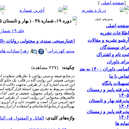
[
صفحه اصلی
]
بخش‌های اصلی
دوره ۱۹، شماره ۳۸ - ( بهار و تابستان ۱۴۰۵ )
صفحه اصلی
جلد ۱۹ شماره ۳۸ صفحات ۴۸-۳۱
اطلاعات نشریه
آرشیو نشریه و مقالات
اعتبارسنجی سندی و محتوایی روایات «القا
برای نویسندگان
۱
میثم کهن‌ترابی
،
زهرا سادات ها
ثبت نام و اشتراک
برای داوران
چکیده:
(۲۲۷ مشاهده)
اسامی داوران ۱۴۰۰ به بعد
تماس با ما
در منابع شیعه و سنی روایتی با نقل‌های متفاوت 
دوزخی هستند. این روایت گاه در قالب یک حکم کل
تسهیلات پایگاه
این حدیث اشاره کرد. از طرفی به‌جهت دلالت ادع
مباحث مربوط به تجری مورد استناد قرار گرفته ا
پذیرفته پاییز و زمستان
واسطۀ وجود راویان مجهول، ضعیف و حتی کذاب معت
۱۴۰۵
چالش‌های محتوایی این روایت است. از طرفی استنا
پذیرفته بهار و تابستان
خود جرمی بزرگ است و عقوبت دارد و از این‌رو ن
۱۴۰۶
بهره‌گیری از منابع کتابخانه‌ای و استفاده از ابز
پذیرفته پاییز و زمستان
۱۴۰۶
واژه‌های کلیدی:
القاتل و المقتول فی النا
نمایه ها