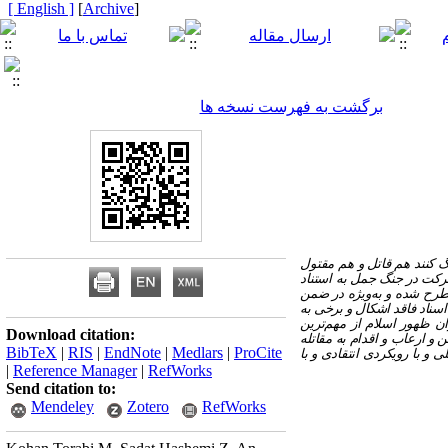
[ English ]
]
Archive
[
برگشت به فهرست نسخه ها
گ کنند هم قاتل و هم مقتول
رکت در جنگ جمل به استناد
طرح شده و به‌ویژه در ضمن
سناد فاقد اشکال و برخی به
ن ظهور اسلام از مهم‌ترین
Download citation:
و ارعاب و اقدام به مقاتله
BibTeX
|
RIS
|
EndNote
|
Medlars
|
ProCite
و با رویکردی انتقادی و با
|
Reference Manager
|
RefWorks
Send citation to:
Mendeley
Zotero
RefWorks