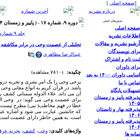
[
صفحه اصلی
]
بخش‌های اصلی
دوره ۹، شماره ۱۷ - ( پاییز و زمستان ۱۳۹۴ )
صفحه اصلی
جلد ۹ شماره ۱۷ صفحات ۴۲-۲۵
اطلاعات نشریه
آرشیو نشریه و مقالات
تحلیلی از عصمت وحی در برابر مکاشفه و
برای نویسندگان
عبدالرضا مظاهری
ثبت نام و اشتراک
برای داوران
چکیده:
(۷۸۱۰ مشاهده)
اسامی داوران ۱۴۰۰ به بعد
برخی وحی را یک امر بشری و تجربه درونی 
تماس با ما
باشد. در قرآن کریم به انواع معانی وح
تسهیلات پایگاه
آن می داند. علاء الدوله سمنانی کشف ر
پذیرفته پاییز و زمستان
برای عصمت وحی می گوید: در وحی القا
۱۴۰۵
خطا در فهم مخاطب( نبی) مطرح نیست .
پذیرفته بهار و تابستان
که جانشین عبارت می شود و اشاره عین
۱۴۰۶
است. به همین خاطر دارای عصمت است.
پذیرفته پاییز و زمستان
۱۴۰۶
واژه‌های کلیدی:
وحی
،
کشف
،
تجربه عرف
نمایه ها