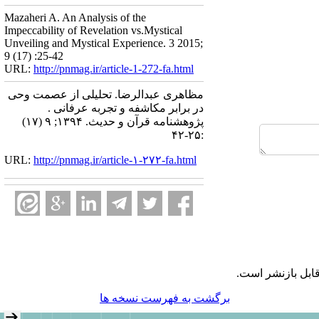
Mazaheri A. An Analysis of the
Impeccability of Revelation vs.Mystical
Unveiling and Mystical Experience. 3 2015;
9 (17) :25-42
URL:
http://pnmag.ir/article-1-272-fa.html
مظاهری عبدالرضا. تحلیلی از عصمت وحی
در برابر مکاشفه و تجربه عرفانی .
پژوهشنامه قرآن و حدیث. ۱۳۹۴; ۹ (۱۷)
:۲۵-۴۲
URL:
http://pnmag.ir/article-۱-۲۷۲-fa.html
ابل بازنشر است.
برگشت به فهرست نسخه ها