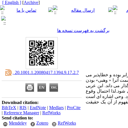
[ English ]
]
Archive
[
برگشت به فهرست نسخه ها
‎ 20.1001.1.20080417.1394.9.17.2.7
ابر بوده و خطاپذیر می
مت آنرا « وهبی» بودن
ار می داند. ابن عربی
ود.لذا احتمال وقوع
د. وحی اشاره ای است
فهوم از آن یک حقیقت
Download citation:
BibTeX
|
RIS
|
EndNote
|
Medlars
|
ProCite
|
Reference Manager
|
RefWorks
Send citation to:
Mendeley
Zotero
RefWorks