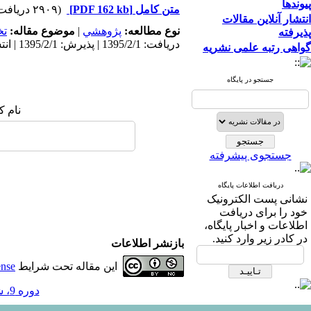
پیوندها
متن کامل
[PDF 162 kb]
(۲۹۰۹ دریافت)
انتشار آنلاین مقالات
نوع مطالعه:
پژوهشي
|
موضوع مقاله:
ت
پذیرفته
دریافت: 1395/2/1 | پذیرش: 1395/2/1 | انتشار: 1395/2/1
گواهی رتبه علمی نشریه
جستجو در پایگاه
نام ک
جستجوی پیشرفته
دریافت اطلاعات پایگاه
نشانی پست الکترونیک
خود را برای دریافت
اطلاعات و اخبار پایگاه،
در کادر زیر وارد کنید.
بازنشر اطلاعات
این مقاله تحت شرایط
ense
دوره 9، شماره 17 - ( پاییز و زمستان 1394 )