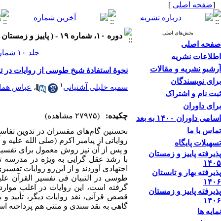
[
صفحه اصلی
]
بخش‌های اصلی
دوره ۱۰، شماره ۱۹ - ( پاییز و زمستان ۱۳۹۵ )
صفحه اصلی
جلد ۱۰ شماره ۱۹ صفحات ۳۳-۷
اطلاعات نشریه
آرشیو نشریه و مقالات
نحوۀ استفادۀ شیخ طوسی از روایات در تف
برای نویسندگان
۱
سمیه خلیلی آشتیانی
،
عباس هما
ثبت نام و اشتراک
برای داوران
چکیده:
(۲۷۹۷۵ مشاهده)
اسامی داوران ۱۴۰۰ به بعد
تماس با ما
نخستین گام‌های مفسران در تدوین تفاسی
روایاتی از پیامبر اکرم (صلی الله علیه و
تسهیلات پایگاه
و پس از آن نیز روش معمول برای تفسیر 
پذیرفته پاییز و زمستان
با رشد عقل گرایی به ویژه در مدرسه تف
۱۴۰۵
اجتهادی آوردند و از این‌رو روایات تفسیری
پذیرفته بهار و تابستان
طوسی در التبیان فی تفسیر القرآن علی
۱۴۰۶
گرفته است، این روایات در اغلب موارد ف
پذیرفته پاییز و زمستان
قصص قرآنی، نقد روایات دیگر، تأیید و ی
۱۴۰۶
گاهی به نقد سندی و متنی هم پرداخته اس
نمایه ها