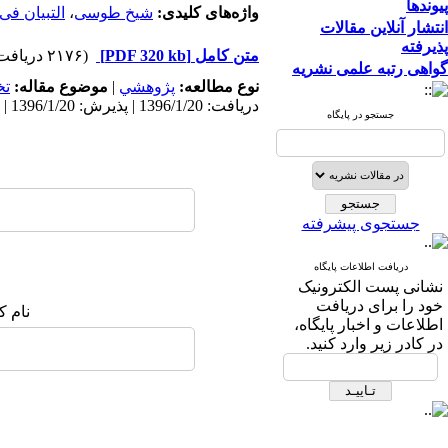
پیوندها
واژه‌های کلیدی:
شیخ طوسی
،
التبیان فی
انتشار آنلاین مقالات
پذیرفته
متن کامل
[PDF 320 kb]
(۲۱۷۶ دریافت)
گواهی رتبه علمی نشریه
نوع مطالعه:
پژوهشي
|
موضوع مقاله:
ت
دریافت: 1396/1/20 | پذیرش: 1396/1/20 | انتشار: 1396/1/20
جستجو در پایگاه
جستجوی پیشرفته
دریافت اطلاعات پایگاه
نشانی پست الکترونیک
خود را برای دریافت
نام ک
اطلاعات و اخبار پایگاه،
در کادر زیر وارد کنید.