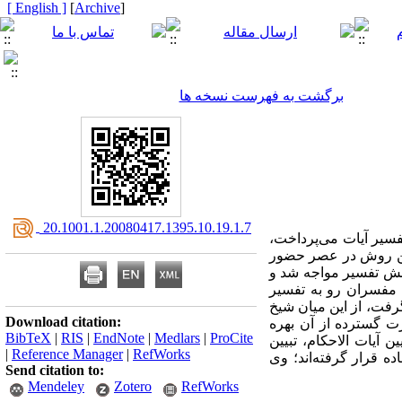
[ English ]
]
Archive
[
برگشت به فهرست نسخه ها
‎ 20.1001.1.20080417.1395.10.19.1.7
فسیر آیات می‌پرداخت،
، این روش در عصر حضور
انش تفسیر مواجه شد و
؛ مفسران رو به تفسیر
 گرفت، از این میان شیخ
Download citation:
ت گسترده از آن بهره
BibTeX
|
RIS
|
EndNote
|
Medlars
|
ProCite
 آیات الاحکام، تبیین
|
Reference Manager
|
RefWorks
ه قرار گرفته‌اند؛ وی
Send citation to:
Mendeley
Zotero
RefWorks