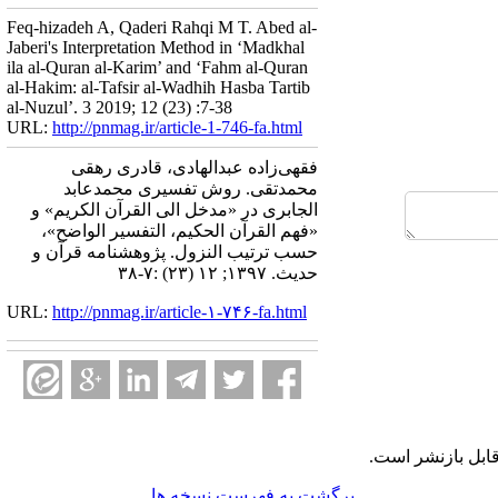
Feq-hizadeh A, Qaderi Rahqi M T. Abed al-
Jaberi's Interpretation Method in ‘Madkhal
ila al-Quran al-Karim’ and ‘Fahm al-Quran
al-Hakim: al-Tafsir al-Wadhih Hasba Tartib
al-Nuzul’. 3 2019; 12 (23) :7-38
URL:
http://pnmag.ir/article-1-746-fa.html
فقهی‌زاده عبدالهادی، قادری رهقی
محمدتقی. روش تفسیری محمدعابد
الجابری در «مدخل الی القرآن الکریم» و
«فهم القرآن الحکیم، التفسیر الواضح»،
حسب ترتیب النزول. پژوهشنامه قرآن و
حدیث. ۱۳۹۷; ۱۲ (۲۳) :۷-۳۸
URL:
http://pnmag.ir/article-۱-۷۴۶-fa.html
ابل بازنشر است.
برگشت به فهرست نسخه ها