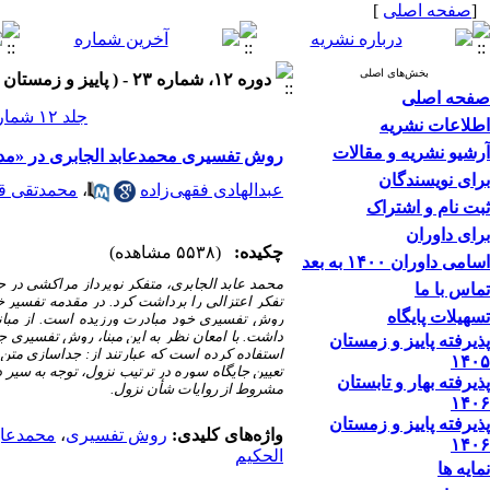
[
صفحه اصلی
]
بخش‌های اصلی
دوره ۱۲، شماره ۲۳ - ( پاییز و زمستان ۱۳۹۷ )
صفحه اصلی
جلد ۱۲ شماره ۲۳ صفحات ۳۸-۷
اطلاعات نشریه
آرشیو نشریه و مقالات
روش تفسیری محمدعابد الجابری در «مدخل
برای نویسندگان
عبدالهادی فقهی‌زاده
،
محمدتقی ق
ثبت نام و اشتراک
برای داوران
چکیده:
(۵۵۳۸ مشاهده)
اسامی داوران ۱۴۰۰ به بعد
محمد عابد الجابری، متفکر نوپرداز مراکشی در ح
تماس با ما
تفکر اعتزالی را برداشت کرد. در مقدمه تفسیر خو
تسهیلات پایگاه
روش تفسیری خود مبادرت ورزیده است. از مبانی 
داشت. با امعان نظر به این مبنا، روش تفسیری ج
پذیرفته پاییز و زمستان
استفاده کرده است که عبارتند از: جداسازی متن
۱۴۰۵
تعیین جایگاه سوره در ترتیب نزول، توجه به سی
پذیرفته بهار و تابستان
مشروط از روایات شأن نزول.
۱۴۰۶
پذیرفته پاییز و زمستان
واژه‌های کلیدی:
روش تفسیری
،
محمدعاب
۱۴۰۶
الحکیم
نمایه ها