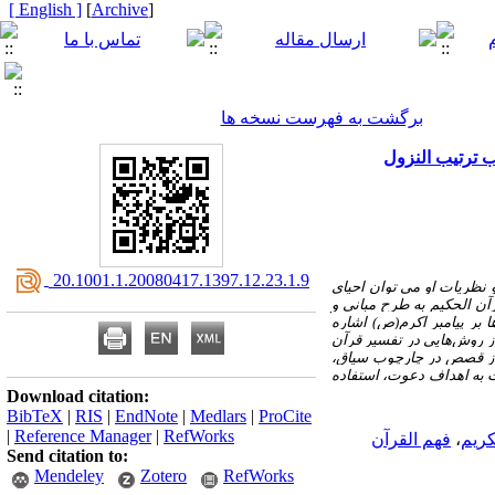
[ English ]
]
Archive
[
برگشت به فهرست نسخه ها
 ترتیب النزول
‎ 20.1001.1.20080417.1397.12.23.1.9
 نظریات او می توان احیای
رآن الحکیم به طرح مبانی و
 بر پیامبر اکرم(ص) اشاره
ز روش‌هایی در تفسیر قرآن
ی از قصص در چارچوب سیاق،
ت به اهداف دعوت، استفاده
Download citation:
BibTeX
|
RIS
|
EndNote
|
Medlars
|
ProCite
|
Reference Manager
|
RefWorks
کریم
،
فهم القرآن
Send citation to:
Mendeley
Zotero
RefWorks