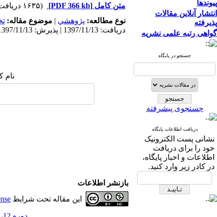
پیوندها
متن کامل
[PDF 366 kb]
(۱۶۳۵ دریافت)
انتشار آنلاین مقالات
نوع مطالعه:
پژوهشي
|
موضوع مقاله:
ت
پذیرفته
دریافت: 1397/11/13 | پذیرش: 1397/11/13 | انتشار: 1397/11/13
گواهی رتبه علمی نشریه
جستجو در پایگاه
نام ک
جستجوی پیشرفته
دریافت اطلاعات پایگاه
نشانی پست الکترونیک
خود را برای دریافت
اطلاعات و اخبار پایگاه،
در کادر زیر وارد کنید.
بازنشر اطلاعات
این مقاله تحت شرایط
ense
دوره 12، شماره 23 - ( پاییز و زمستان 1397 )