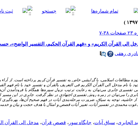
 الی القرآن الکریم» و «فهم القرآن الحکیم، التفسیر الواضح»، حسب
ادری رهقی
وزه مطالعات اسلامی، با گرایشی خاص به تفسیر قرآن کریم پرداخته است. از آراء و
د با نام مدخل الی القرآن الکریم فی التعریف بالقرآن و تفسیر خود با نام فهم الق
تفسیری جابری می‌توان به رعایت ترتیب نزول سوره‌ها همگام با فرودآمدن آن‌ها
ابری را می‌توان در زمره روش تفسیری اجتهادی در نظر گرفت. جابری در این مسیر ا
 از حاشیه، توجه به سیاق، ضرورت مرحله‌بندی آیات در فهم صحیح آن‌ها، بهره‌گیر
ر دعوت محمدی در تفسیر آیات، تعبیر آیات قصص و امثال با هدف حجت و بیان و خدم
د الجابری
،
سیاق آیات
،
جایگاه سور
،
قصص قرآن
،
مدخل الی القرآن ال