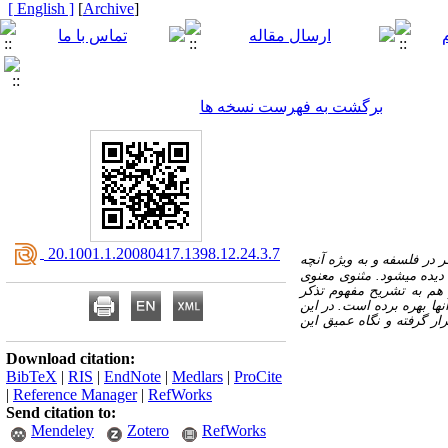
[ English ]
]
Archive
[
برگشت به فهرست نسخه ها
‎ 20.1001.1.20080417.1398.12.24.3.7
 بین مفهوم تذکر در فلسفه و به ویژه آنچه
از نظریه تذکر یا مُثُل افلاطونی برداشت می‎شود، با آنچه از حقیقت تذکر در قاموس فرهنگ قرآنی نمود یافته، تفاوت‌های عمده‎ای دیده می‎شود. مثنوی معنوی
 هم به تشریح مفهوم تذکر
نها بهره برده است. در این
رد بررسی قرار گرفته و نگاه عمیق این
Download citation:
BibTeX
|
RIS
|
EndNote
|
Medlars
|
ProCite
|
Reference Manager
|
RefWorks
Send citation to:
Mendeley
Zotero
RefWorks