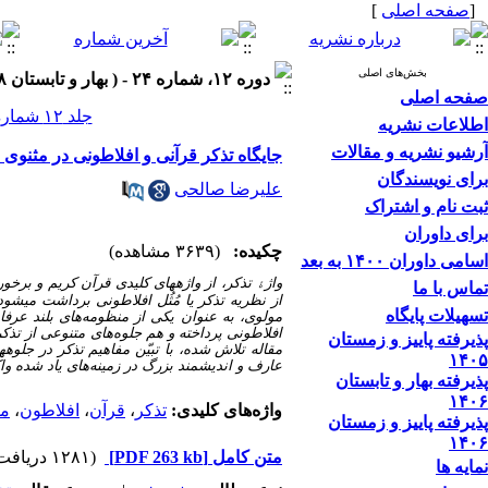
[
صفحه اصلی
]
بخش‌های اصلی
دوره ۱۲، شماره ۲۴ - ( بهار و تابستان ۱۳۹۸ )
صفحه اصلی
جلد ۱۲ شماره ۲۴ صفحات ۸۳-۵۹
اطلاعات نشریه
آرشیو نشریه و مقالات
جایگاه تذکر قرآنی و افلاطونی در مثنوی
برای نویسندگان
علیرضا صالحی
ثبت نام و اشتراک
برای داوران
چکیده:
(۳۶۳۹ مشاهده)
اسامی داوران ۱۴۰۰ به بعد
واژ
ۀ
تماس با ما
تسهیلات پایگاه
مولوی، به عنوان یکی از منظومه‌های بلند عرف
افلاطونی پرداخته و هم جلوه‌های متنوعی از تذکر
پذیرفته پاییز و زمستان
مق
۱۴۰۵
عارف و اندیشمند بزرگ در زمینه‌های یاد شده وا
پذیرفته بهار و تابستان
۱۴۰۶
واژه‌های کلیدی:
تذکر
،
قرآن
،
افلاطون
،
مث
پذیرفته پاییز و زمستان
۱۴۰۶
متن کامل
[PDF 263 kb]
(۱۲۸۱ دریافت)
نمایه ها