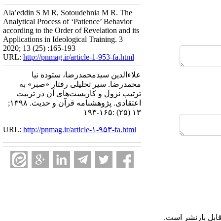
Ala’eddin S M R, Sotoudehnia M R. The
Analytical Process of ‘Patience’ Behavior
according to the Order of Revelation and its
Applications in Ideological Training. 3
2020; 13 (25) :165-193
URL:
http://pnmag.ir/article-1-953-fa.html
علاءالدین سیدمحمدرضا، ستوده نیا
محمدرضا. سیر تحلیلی رفتار «صبر» به
ترتیب نزول و کاربست‌های آن در تربیت
اعتقادی. پژوهشنامه قرآن و حدیث. ۱۳۹۸;
۱۳ (۲۵) :۱۶۵-۱۹۳
URL:
http://pnmag.ir/article-۱-۹۵۳-fa.html
ابل بازنشر است.