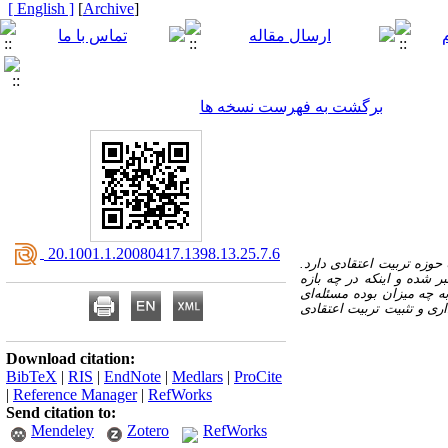
[ English ]
]
Archive
[
برگشت به فهرست نسخه ها
‎ 20.1001.1.20080417.1398.13.25.7.6
حوزه تربیت اعتقادی دارد.
شده و اینکه در چه بازه
به چه میزان بوده مسئله‌ای
ی و تثبیت تربیت اعتقادی
Download citation:
BibTeX
|
RIS
|
EndNote
|
Medlars
|
ProCite
|
Reference Manager
|
RefWorks
Send citation to:
Mendeley
Zotero
RefWorks