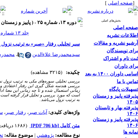
[
صفحه اصلی
]
بخش‌های اصلی
دوره ۱۳، شماره ۲۵ - ( پاییز و زمستان ۱۳۹۸ )
صفحه اصلی
جلد ۱۳ شماره ۲۵ صفحات ۱۹۳-۱۶۵
اطلاعات نشریه
آرشیو نشریه و مقالات
سیر تحلیلی رفتار «صبر» به ترتیب نزول 
برای نویسندگان
سیدمحمدرضا علاءالدین
،
محمدرضا
ثبت نام و اشتراک
برای داوران
چکیده:
(۳۲۱۵ مشاهده)
اسامی داوران ۱۴۰۰ به بعد
تماس با ما
بررسی تحلیلی سوره‌های مکی به ترتیب نزول نشان
بررسی هندسه شکل گیری این رفتار اعتقادی و
تسهیلات پایگاه
زمانی استعمال شده و تا چه زمانی این معنا ادا
است که مورد بررسی و تحلیل قرار گرفته است. 
پذیرفته پاییز و زمستان
به ترتیب نزول می‌باشد.
۱۴۰۵
پذیرفته بهار و تابستان
واژه‌های کلیدی:
آیات صبر
،
رفتار صبر
،
سو
۱۴۰۶
پذیرفته پاییز و زمستان
۱۴۰۶
متن کامل
[PDF 706 kb]
(۱۶۸۶ دریافت)
نمایه ها
نوع مطالعه:
پژوهشي
|
موضوع مقاله:
ت