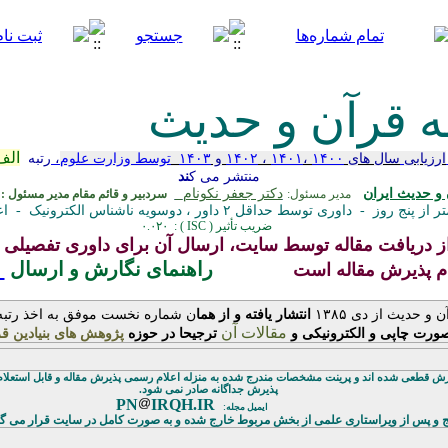
ه قرآن و حدیث
الف
ارزیابی
سال های
۱۴۰۰
،
۱۴۰۱
،
۱۴۰۲
و
۱۴۰۳
توسط وزارت علوم
،
رتبه
منتشر می ک
ند
و حدیث ایران
دکتر جعفر نکونام
مدیر مسئول:
سردبیر و قائم مقام مدیر مسئول :
 داوری توسط حداقل ۲ داور ، دوسویه‌ ناشناس الکترونیک
-
اع
ضریب تأثیر ( ISC ) : ۰.۰۲۰
ریافت مقاله توسط سایت، ارسال آن برای داوری تفصیلی به
راهنمای نگارش و ارسال
دم پذیرش مقاله است
 حدیث از دی ۱۳۸۵
انتشار یافته و از هما
ن شماره نخست موفق به اخذ رتبه
مقالات آن
ترجیحا در حوزه
پژوهش­ های بنیادین ق
و
یرش قطعی شده اند
و پرینت مشخصات مندرج شده به منزله اعلام رسمی پذیرش مقاله و قابل استعلام 
پذیرش جداگانه صادر نمی شود.
PN
IRQH.IR
ایمیل مجله:
 از ویراستاری علمی از بخش مربوط خارج شده و به صورت کامل در سایت قرار می گیر