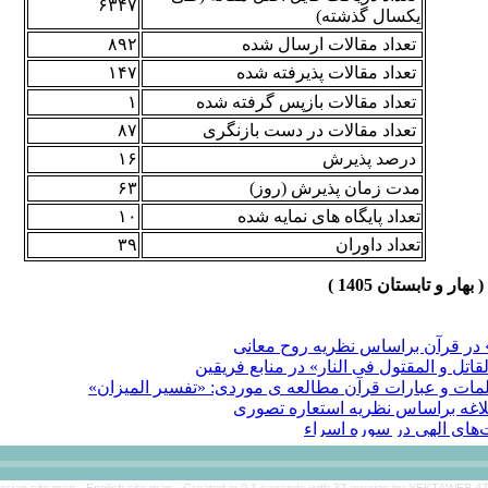
۶۳۴۷
یکسال گذشته)
تعداد مقالات ارسال شده
۸۹۲
تعداد مقالات پذیرفته شده
۱۴۷
تعداد مقالات بازپس گرفته شده
۱
تعداد مقالات در دست بازنگری
۸۷
درصد پذیرش
۱۶
مدت زمان پذیرش (روز)
۶۳
تعداد پایگاه های نمایه شده
۱۰
تعداد داوران
۳۹
 در قرآن براساس نظریه روح معانی
تل و المقتول فی النار» در منابع فریقین
لمات و عبارات قرآن مطالعه ی موردی: «تفسیر المیزان»
لبلاغه براساس نظریه استعاره تصوری
های الهی در سوره اسراء
ره شفاعت و شفاعت خواهی: بررسی قرآنی و روایی
هش به روایات فضایل حضرت زهرا سلام‌الله علیها"