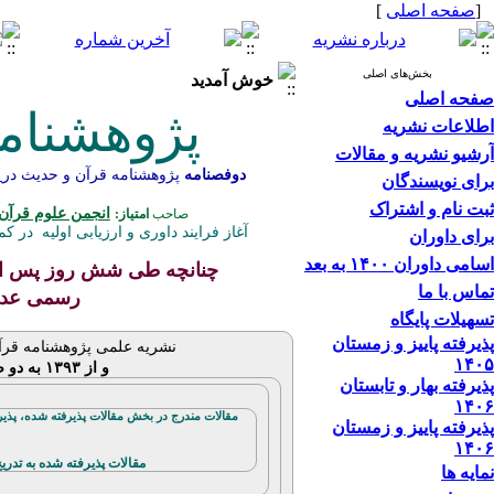
[
صفحه اصلی
]
بخش‌های اصلی
خوش آمدید
صفحه اصلی
پژوهشنام
اطلاعات نشریه
آرشیو نشریه و مقالات
دوفصنامه
پژوهشنامه قرآن و حدیث
در
برای نویسندگان
ثبت نام و اشتراک
انجمن علوم قرآن 
صاحب
امتیاز:
آغاز فرایند داوری و ارزیابی اولیه در کمتر از پنج روز -
برای داوران
اسامی داوران ۱۴۰۰ به بعد
چنانچه طی شش روز پس از د
تماس با ما
رسمی ع
تسهیلات پایگاه
پذیرفته پاییز و زمستان
نشریه علمی پژوهشنامه قرآن و
۱۴۰۵
و از ۱۳۹۳ به دو صورت چاپی و الکترونیکی
پذیرفته بهار و تابستان
۱۴۰۶
مقالات مندرج در بخش مقالات پذیرفته شده، پذ
پذیرفته پاییز و زمستان
۱۴۰۶
مقالات پذیرفته شده به تدریج و پس
نمایه ها