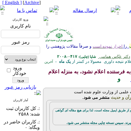
[ English ]
]
Archive
[
ورود کاربران
نام کاربری
رمز عبور
را
احراز نموده است
و صرفاً مقالات پژوهشی را
دکتر عبّاس همامی
۰۴۱۷-۲۰۰۸
شاپا (چاپی):
لام نتیجه داوری معمولا در کمتر از
یک ماه -
آخرین
ورود
 فرستنده اعلام نشود،
به منزله اعلام
خودکار
(۱)
و
(۲)
بازیابی رمز عبور
 علمی از وزارت علوم شده است
رآن و حدیث
منتشر می شود.
آمار کاربران
:. کل کاربران ثبت
از طریق ایمیل مجله است، لذا برای هیچ مقاله ای گواهی
شده: ۲۵۸۸
:. کاربران حاضر در
ند.
سپس نسخه چاپی مجله منتشر می شود.
وبگاه: ۰