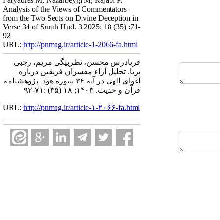
Faryadres M, Nazarbeygi M, Rajabi P.
Analysis of the Views of Commentators
from the Two Sects on Divine Deception in
Verse 34 of Surah Hūd. 3 2025; 18 (35) :71-
92
URL:
http://pnmag.ir/article-1-2066-fa.html
فریادرس محسن، نظربیگی مریم، رجبی
پریا. تحلیل آراء مفسران فریقین درباره
اغوای الهی در آیه ۳۴ سوره هود. پژوهشنامه
قرآن و حدیث. ۱۴۰۳; ۱۸ (۳۵) :۷۱-۹۲
URL:
http://pnmag.ir/article-۱-۲۰۶۶-fa.html