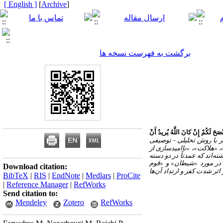
[ English ]
]
Archive
[
برگشت به فهرست نسخه ها
ْصَحَ لَکُمْ إِنْ کانَ اللَّهُ یُریدُ أَنْ
با روش تحلیلی - توصیفی
 «هلاکت»، «ناامیدسازی از
‌اند که عمدتاً در دو
دسته
» در مورد «شیطان» و «قوم
Download citation:
ثر شدت کفر و ارتداد آن‌ها
BibTeX
|
RIS
|
EndNote
|
Medlars
|
ProCite
|
Reference Manager
|
RefWorks
Send citation to:
Mendeley
Zotero
RefWorks