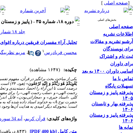
[
صفحه اصلی
]
بخش‌های اصلی
دوره ۱۸، شماره ۳۵ - ( پاییز و زمستان ۱۴۰۳ )
صفحه اصلی
جلد ۱۸ شماره ۳۵ صفحات ۹۲-۷۱
اطلاعات نشریه
آرشیو نشریه و مقالات
تحلیل آراء مفسران فریقین درباره اغوای الهی در آی
برای نویسندگان
۱
محسن فریادرس
،
مریم نظربیگ
ثبت نام و اشتراک
برای داوران
چکیده:
(۱۶۴۷ مشاهده)
اسامی داوران ۱۴۰۰ به بعد
تماس با ما
یکی از مباحث بحث ‌برانگیز در قرآن، مفهوم تفسیر
یُغْوِیَکُمْ هُوَ رَبُّکُمْ وَ إِلَیْهِ تُرْجَعُون‏
»
(هود، ۳۴) است. آرا مفسران مشهور فریقین در این موارد، متعدد و متقابل یگدیگر است. مقا
تسهیلات پایگاه
درصدد است تا این آراء را احصا، دسته‌بندی و تحلی
پذیرفته پاییز و زمستان
رحمت الهی» و «سلب رحمت الهی» را برای مفهوم تف
کلی «اسناد جبری» و «مجازاتی‌بودن» قابل اندرا
۱۴۰۵
A
حضرت نوح
» به خداوند اسناد داده شده که به
پذیرفته بهار و تابستان
است؛ بنحوی‌که دیگر امیدی به هدایت آن‌ها وجود ن
۱۴۰۶
پذیرفته پاییز و زمستان
واژه‌های کلیدی:
قرآن کریم
،
آیه 34 سوره هود
۱۴۰۶
نمایه ها
متن کامل
[PDF 400 kb]
(۸۴۳ دریافت)