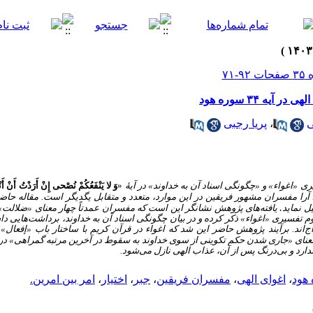
ه ۳۴ سوره هود
ی
،
پریا رجبی
ی «اغواء» و «چگونگی اسناد آن به خداوند» در آ
یۀ
«
وَ لا یَنْفَعُکُمْ نُصْحی‏ إِنْ أَرَدْتُ أَنْ أَن
له
حاضر 
.
ل نماید
یافته‌های پژوهش نشانگر این است که مفسران عمدتاً چهار معنای «ضلالت»،
سیری «اغواء» ذکر کرده و در بیان چگونگی اسناد آن به خداوند، برداشت‌هایی داشته
ج‌اند. برآیند پژوهش حاضر این شد که اغواء در قرآن کریم با ساختار باب «إفعال
 معنای «جاری شدن حکم تکوینی از سوی خداوند به سقوط در آخرین مر
تبه
گمراهی» در ا
دارد و بی‌درنگ پس از آن، عذاب الهی نازل می‌شود.
،
اغوای الهی
،
مفسران فریقین
،
جبر
،
اختیار
،
امر بین امرین.