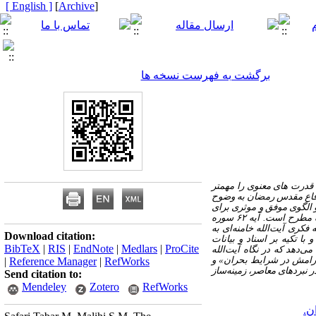
[ English ]
]
Archive
[
برگشت به فهرست نسخه ها
 قدرت های معنوی را مهمتر
دفاع مقدس رمضان به وضوح
 الگوی موفق و موثری برای
اینده محور مقاومت گردد.در اندیشه اسلامی، «امداد الهی» و «معیتِ ربوبی» به عنوان مؤلفه‌ای تعیین‌کننده در محاسبات استراتژیک مطرح است. آیه ۶۲ سوره
 فکری آیت‌الله خامنه‌ای به
Download citation:
 تکیه بر اسناد و بیانات
BibTeX
|
RIS
|
EndNote
|
Medlars
|
ProCite
‌دهد که در نگاه آیت‌الله
 آرامش در شرایط بحران» و
|
Reference Manager
|
RefWorks
ر نبردهای معاصر، زمینه‌ساز
Send citation to:
Mendeley
Zotero
RefWorks
ن.