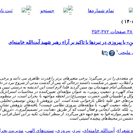
ْدِینِ» با پیروزی در نبردها با تاکید بر آراء رهبر شهید آیت‌الله خامنه‌ای
۱
ملیحی
 متعددی را در بر می‌گیرد؛ برخی متغیرهای برتر را قدرت ظاهری می دانند و برخی
 انقلاب، تصور در شکست داشتند درحالی که پس از گدشت مدتی از شروع نبرد در 
میشگی امام شهیدمان بود مبین گردید فلذا لازم است این اندیشه به درستی تبیین و
انگر اوج توکل و اطمینان قلبی حضرت موسی(ع) در لحظه مواجهه با بحران است، در منظومه
ردهای حق علیه باطل بازخوانی شده است. این پژوهش با روش توصیفی-تحلیلی و با
ابطه «معیت الهی» با مؤلفه‌های پیروزی نظامی چیست؟ یافته‌های پژوهش نشان می
لی، بلکه عاملی ایجابی و فعال است که از طریق «هدایت در تصمیم‌گیری»، «تزریق
تغییر موازنه قوا به نفع جبهه حق می‌گردد. از منظر ایشان، تکیه بر این اصل قرآنی د
دشمن در محیط‌های پیچیده امنیتی است.
،
آیت‌الله خامنه‌ای
،
نبرد
،
پیروزی
،
سنت‌های الهی
،
مدیریت بحرا