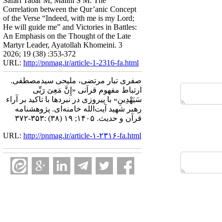
Safari Tabar M, Malihi S M. The
Correlation between the Qur’anic Concept
of the Verse “Indeed, with me is my Lord;
He will guide me” and Victories in Battles:
An Emphasis on the Thought of the Late
Martyr Leader, Ayatollah Khomeini. 3
2026; 19 (38) :353-372
URL:
http://pnmag.ir/article-1-2316-fa.html
صفری تبار مرتضی، ملیحی سیدمصطفی.
ارتباط مفهوم قرآنی «إِنَّ مَعِیَ رَبِّی
سَیَهْدِینِ» با پیروزی در نبردها با تاکید بر آراء
رهبر شهید آیت‌الله خامنه‌ای. پژوهشنامه
قرآن و حدیث. ۱۴۰۵; ۱۹ (۳۸) :۳۵۳-۳۷۲
URL:
http://pnmag.ir/article-۱-۲۳۱۶-fa.html