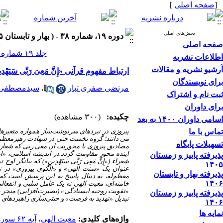
[
صفحه اصلی
]
بخش‌های اصلی
دوره ۱۹، شماره ۳۸ - ( بهار و تابستان ۱۴۰۵ )
صفحه اصلی
جلد ۱۹ شماره ۳۸ صفحات ۳۷۲-۳۵۳
اطلاعات نشریه
آرشیو نشریه و مقالات
ارتباط مفهوم قرآنی «إِنَّ مَعِیَ رَبِّی سَیَه
برای نویسندگان
مرتضی صفری تبار
،
سیدمصطفی 
ثبت نام و اشتراک
برای داوران
چکیده:
(۳۰۰ مشاهده)
اسامی داوران ۱۴۰۰ به بعد
تماس با ما
پیروزی در نبردهای سرنوشت‌ساز همواره متغیرهای
می دانند؛ گروه نخست حتی در شهادت رهبرمعظم
تسهیلات پایگاه
مصادیق پیروزی با محوریت ان معی ربی که شعار ه
پذیرفته پاییز و زمستان
شعراء («إِنَّ مَعِیَ رَبِّی سَیَهْدِینِ») که بی
۱۴۰۵
عنوان یک «سنت الهی» و «الگوی پیروزی» در نب
پذیرفته بهار و تابستان
معظم‌له، به دنبال پاسخ به این پرسش است که ر
۱۴۰۶
خامنه‌ای، معیت الهی نه یک عامل سلبی و انفعا
«تقویت روحیه ایستادگی» (بصیرت‌افزایی) منجر به 
پذیرفته پاییز و زمستان
تبدیل «تهدید به فرصت» و خنثی‌سازی راهبردهای 
۱۴۰۶
نمایه ها
واژه‌های کلیدی:
معیت الهی
،
آیه ۶۲ سوره شعراء