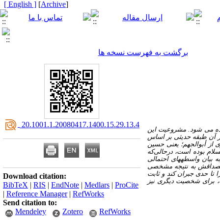
[ English ]
]
Archive
[
برگشت به فهرست نسخه ها
‎ 20.1001.1.20080417.1400.15.29.13.4
فاده می شود. مشروعیت این
در آن طبقه حدیثی بر اساس
ی از أبوالجهم؛ یعنی حسین
سلام بوده است، درحالی‌که
ه بیان واسطه­های احتمالی
د مصداقش به نتیجه مشخصی‌
ا تا حدی جبران کند و ثابت
Download citation:
ات، برای شخصیت دیگری نیز
BibTeX
|
RIS
|
EndNote
|
Medlars
|
ProCite
|
Reference Manager
|
RefWorks
Send citation to:
Mendeley
Zotero
RefWorks