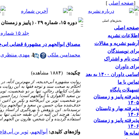
[
صفحه اصلی
]
بخش‌های اصلی
دوره ۱۵، شماره ۲۹ - ( پاییز و زمستان ۱۴۰۰ )
صفحه اصلی
جلد ۱۵ شماره ۲۹ صفحات ۳۵۹-۳۳۹
اطلاعات نشریه
آرشیو نشریه و مقالات
مصداق ابوالجهم در مشهورۀ قضایی ابی‌خ
برای نویسندگان
۱
محمدامین ملکی
،
مهدی منتظری
ثبت نام و اشتراک
برای داوران
چکیده:
(۱۸۸۴ مشاهده)
اسامی داوران ۱۴۰۰ به بعد
تماس با ما
روایت مشهوره أبی‌خدیجه، از مهم‌ترین ادلّه، 
احکام به صحت سند و توجه فقها به این روایت م
تسهیلات پایگاه
نظرات کتاب­های رجالی، تنها بر دو شخصیت، ثویر
بن سعید الأهوازی با أبو‌الجهم است؛ زیرا حسین
پذیرفته پاییز و زمستان
دو شخصیت ثویر بن أبی‌فاخته و بکیر بن أعین تا
۱۴۰۵
حذف‌شده میان حسین بن سعید و أبو‌الجهم پرداخ
پذیرفته بهار و تابستان
نرسیده‌اند. این پژوهش با بهره‌گیری از اسناد 
۱۴۰۶
نماید: هرچند این کنیه در آن طبقه حدیثی تنها
استفاده گردیده و آن شخص، هارون بن الجهم ا
پذیرفته پاییز و زمستان
۱۴۰۶
واژه‌های کلیدی:
أبو‌الجهم
،
ثویر بن أبی‌فاخ
نمایه ها