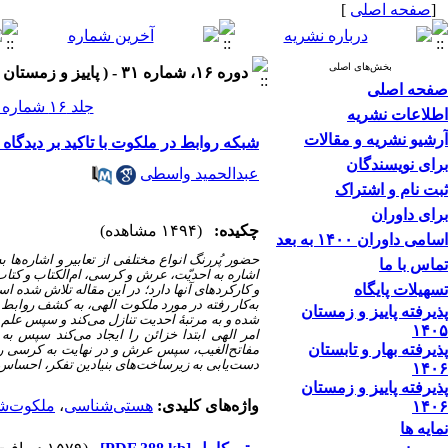
[
صفحه اصلی
]
بخش‌های اصلی
دوره ۱۶، شماره ۳۱ - ( پاییز و زمستان ۱۴۰۱ )
صفحه اصلی
جلد ۱۶ شماره ۳۱ صفحات ۲۱۷-۱۹۵
اطلاعات نشریه
آرشیو نشریه و مقالات
شبکه روابط در ملکوت با تاکید بر دیدگاه
برای نویسندگان
عبدالحمید واسطی
ثبت نام و اشتراک
برای داوران
چکیده:
(۱۴۹۴ مشاهده)
اسامی داوران ۱۴۰۰ به بعد
حضور پُررنگ انواع مختلفی از تعابیر و اشاره‌ها
تماس با ما
اشاره به احدیّت، عرش و کرسی، ام‌الکتاب و کتاب
تسهیلات پایگاه
و کارکردهای آنها دارد؛ در این مقاله تلاش شده اس
به‌کار رفته در مورد ملکوت الهی، به کشف روابط م
پذیرفته پاییز و زمستان
شده و به مرتبۀ احدیت تنازل می‌کند و سپس علم 
۱۴۰۵
امر الهی ابتدا خزائن را ایجاد می‌کند سپس 
پذیرفته بهار و تابستان
مفاتح‌الغیب، سپس عرش و در نهایت به کرسی رسی
دست‌یابی به زیرساخت‌های بنیادین تفکر، احساس و ر
۱۴۰۶
پذیرفته پاییز و زمستان
واژه‌های کلیدی:
هستی‌شناسی
،
ملکوت‌ش
۱۴۰۶
نمایه ها