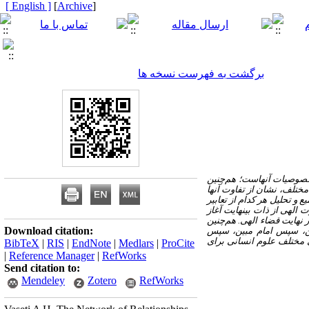
[ English ]
]
Archive
[
برگشت به فهرست نسخه ها
و خصوصیات آنهاست؛ هم‌چنین
مختلف، نشان از تفاوت آنها
 و تحلیل هر کدام از تعابیر
ت الهی از ذات بینهایت آغاز
نهایت قضاء الهی. هم‌چنین
Download citation:
بین، سپس امام مبین، سپس
ی مختلف علوم انسانی برای
BibTeX
|
RIS
|
EndNote
|
Medlars
|
ProCite
|
Reference Manager
|
RefWorks
Send citation to:
Mendeley
Zotero
RefWorks