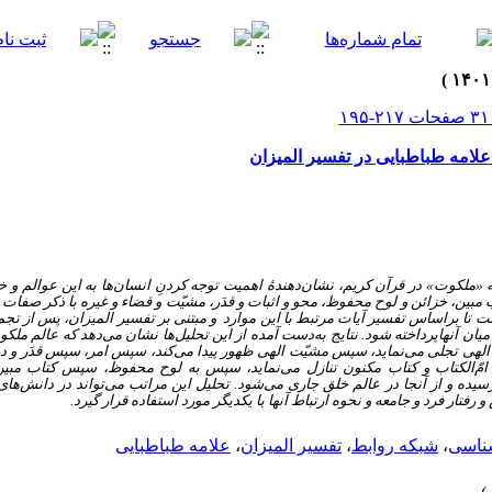
 علامه طباطبایی در تفسیر المیزان
 به «ملکوت» در قرآن کریم، نشان‌دهندۀ اهمیت توجه کردنِ انسان‌ها به این عوالم 
 مبین، خزائن و لوح محفوظ، محو و اثبات و قدَر، مشیّت و قضاء و غیره با ذکر صفات 
ت تا براساس تفسیر آیات مرتبط با این موارد و مبتنی بر تفسیر المیزان، پس از تجمیع
یان آنهاپرداخته شود. نتایج به‌دست آمده از این تحلیل‌ها نشان می‌دهد که عالم ملکو
الهی تجلی می‌نماید، سپس مشیّت الهی ظهور پیدا می‌کند، سپس امر، سپس قدَر و در 
به امّ‌الکتاب و کتاب مکنون تنازل می‌نماید، سپس به لوح محفوظ، سپس کتاب م
ده و از آنجا در عالم خلق جاری می‌شود. تحلیل این مراتب می‌تواند در دانش‌ها
فتار فرد و جامعه و نحوه ارتباط آنها با یکدیگر مورد استفاده قرار گیرد.
ناسی
،
شبکه روابط
،
تفسیر المیزان
،
علامه طباطبایی