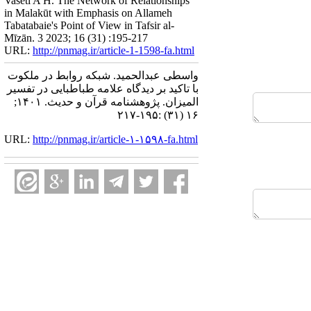
Vaseti A H. The Network of Relationships
in Malakūt with Emphasis on Allameh
Tabatabaie's Point of View in Tafsir al-
Mīzān. 3 2023; 16 (31) :195-217
URL:
http://pnmag.ir/article-1-1598-fa.html
واسطی عبدالحمید. شبکه روابط در ملکوت
با تاکید بر دیدگاه علامه طباطبایی در تفسیر
المیزان. پژوهشنامه قرآن و حدیث. ۱۴۰۱;
۱۶ (۳۱) :۱۹۵-۲۱۷
URL:
http://pnmag.ir/article-۱-۱۵۹۸-fa.html