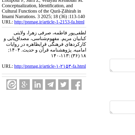
Lotfipour F, Sarfi Z, Velayati Kebabian M.
Conceptualization, Identification, and
Cultural Functions of the Qurā-Ẓāhirah in
Imami Narrations. 3 2025; 18 (36) :113-140
URL:
http://pnmag.ir/article-1-2153-fa.html
لطفی‌پور فاطمه، صرفی زهرا، ولایتی
کبابیان مریم. مفهوم‌شناسی، مصداق‌یابی و
کارکرد‌های فرهنگی قرایظاهره در روایات
امامیه. پژوهشنامه قرآن و حدیث. ۱۴۰۴;
۱۸ (۳۶) :۱۱۳-۱۴۰
URL:
http://pnmag.ir/article-۱-۲۱۵۳-fa.html