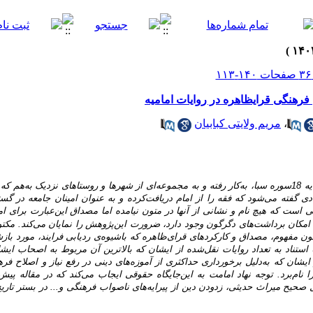
فرهنگی قرایظاهره در روایات امامیه
،
مریم ولایتی کبابیان
یه
18سوره‌‌
سبا،
به‌کار
رفته
و
به
مجموعه‌ای
از شهرها
و
روستاهای‌
نزدیک
به‌هم
که
ادی
گفته می‌شود
که
فقه
را
از امام دریافت‌کرده و به‌
عنوان امینان جامعه در گست
ی
است
که
هیچ
نام
و نشانی
از
آنها
در
متون
نیامده
اما
مصداق
این‌عبارت
برای
ام
امکان
برداشت‌
های
دگرگون
وجود
دارد،
ضرورت
این‌پژوهش
را
نمایان می‌کند.
مکتو
ون
مفهوم،
مصداق
و کارکردهای
قرای‌ظاهره
که
باشیوه‌ی
ردیابی فرایند، مورد باز
استناد
به
تعداد
روایات
نقل‌شده
از
ایشان
که
بالاترین
آن
مربوط
به
اصحاب
ایش
ایشان
که
به‌دلیل
برخورداری
حداکثری
از آموزه‌های
دینی
در
رفع
نیاز
و
اصلاح
فره
را نام‌برد. توجه نهاد امامت به این‌جایگاه حقوقی
ایجاب
می‌کند که در مقاله پیش‌
ل صحیح میراث حدیثی، زدودن دین از پیرایه‌های ناصواب فرهنگی و... در بستر تار