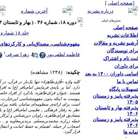
[
صفحه اصلی
]
بخش‌های اصلی
دوره ۱۸، شماره ۳۶ - ( بهار و تابستان ۱۴۰۴ )
صفحه اصلی
جلد ۱۸ شماره ۳۶ صفحات ۱۴۰-۱۱۳
اطلاعات نشریه
آرشیو نشریه و مقالات
مفهوم‌شناسی، مصداق‌یابی و کارکرد‌های 
برای نویسندگان
۱
فاطمه لطفی‌پور
،
زهرا صرفی
ثبت نام و اشتراک
برای داوران
چکیده:
(۱۲۴۸ مشاهده)
اسامی داوران ۱۴۰۰ به بعد
تماس با ما
کلید واژه «
قُرًی‌ظَاهِرَهً
»
تنها
یک‌بار
در قرآن،
در
آ
دارد.
اما
بر
پایه‌ی
فرمایش
امام‌باقر (ع) به ‌افر
تسهیلات پایگاه
هستند.
عنوان
قرای‌ظاهره،
یادکرد
از
افراد
خاص
پذیرفته پاییز و زمستان
پیوست
به
اینکه
بدون
مفهوم‌شناسی
این‌عبارت،
۱۴۰۵
است
برای
ارائه‌ی
منظومه‌ای
سامان‌
یافته
پیرام
پذیرفته بهار و تابستان
نظر به
رفتار
فرهنگی ـ تعلیمی
امام‌باقر (ع)
و
با
۱۴۰۶
مصادیق
قرای‌ظاهره،
راویان
دین‌شناس
و
پُرکار
پذیرفته پاییز و زمستان
جمله
زراره،
محمد‌بن‌مسلم، برید‌بن‌معاویه و... 
۱۴۰۶
اصحاب از جمله: اهتمام‌
به
حفظ‌
امانت
و انتقا
قرار گیرد.
نمایه ها