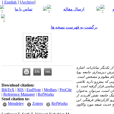
[ English ]
]
Archive
[
برگشت به فهرست نسخه ها
از یکدیگر نمایان‌اند،
اشاره
رش دین‌مداری جامعه پویا
ام
معلوم
و مشخص
‌است.
بی
که
پیش‌رو
دارید
تلاشی
Download citation:
شناسی قرار گرفته ‌است. با
BibTeX
|
RIS
|
EndNote
|
Medlars
|
ProCite
ان
است،
می‌توان
به‌عنوان
|
Reference Manager
|
RefWorks
نگ
جامعه
نقش
آفریدند
از
Send citation to:
رو کارکرد‌های فرهنگی این
Mendeley
Zotero
RefWorks
یخ حدیث شیعه مورد واکاوی