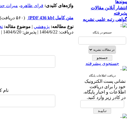
پیوندها
واژه‌های کلیدی:
قرای ظاهره
،
میراث حدی
انتشار آنلاین مقالات
پذیرفته
متن کامل
[PDF 436 kb]
(۵۶۰ دریافت)
گواهی رتبه علمی نشریه
نوع مطالعه:
پژوهشي
|
موضوع مقاله:
ت
دریافت: 1404/6/22 | پذیرش: 1404/6/20 | انتشار: 1404/6/20
جستجو در پایگاه
جستجوی پیشرفته
دریافت اطلاعات پایگاه
نشانی پست الکترونیک
خود را برای دریافت
نام ک
اطلاعات و اخبار پایگاه،
در کادر زیر وارد کنید.