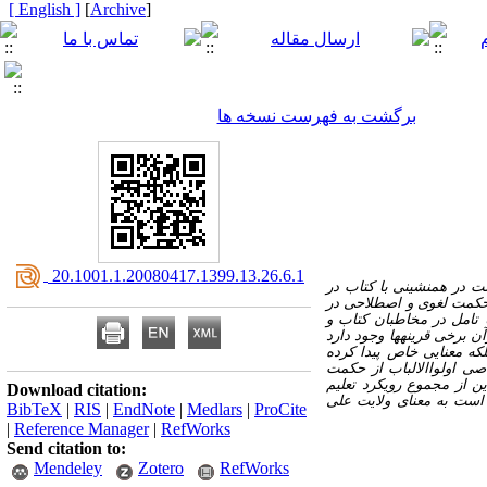
[ English ]
]
Archive
[
برگشت به فهرست نسخه ها
‎ 20.1001.1.20080417.1399.13.26.6.1
 در همنشینی با کتاب در
 حکمت لغوی و اصطلاحی در
تامل در مخاطبان کتاب و
 برخی قرینه­ها وجود دارد
که معنایی خاص پیدا کرده
صی اولواالالباب از حکمت
ین از مجموع رویکرد تعلیم
Download citation:
 است به معنای ولایت علی
BibTeX
|
RIS
|
EndNote
|
Medlars
|
ProCite
|
Reference Manager
|
RefWorks
Send citation to:
Mendeley
Zotero
RefWorks