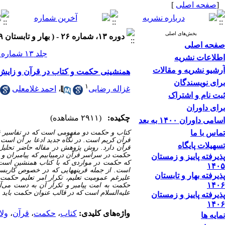
[
صفحه اصلی
]
بخش‌های اصلی
دوره ۱۳، شماره ۲۶ - ( بهار و تابستان ۱۳۹۹ )
صفحه اصلی
جلد ۱۳ شماره ۲۶ صفحات ۱۶۵-۱۴۱
اطلاعات نشریه
آرشیو نشریه و مقالات
همنشینی حکمت و کتاب در قرآن و زایش
برای نویسندگان
۱
غزاله رضایی
،
احمد غلامعلی
ثبت نام و اشتراک
برای داوران
چکیده:
(۲۹۱۱ مشاهده)
اسامی داوران ۱۴۰۰ به بعد
تماس با ما
کتاب و حکمت دو مفهومی است که در تفاسیر ق
قرآن کریم است. در نگاه جدید ادعا بر آن اس
تسهیلات پایگاه
قرآن دارد. روش پژوهش در مقاله حاضر تحلیل
حکمت در سراسر قرآن درمی­یابیم که پیامبران و 
پذیرفته پاییز و زمستان
که حکمت در مواردی که با کتاب همنشین است، 
۱۴۰۵
است. از جمله قرینه­هایی که در خصوص کاربست 
پذیرفته بهار و تابستان
علیرغم عمومیت تعلیم، تکرار امر تعلیم حکمت ب
۱۴۰۶
حکمت به امت پیامبر و تکرار آن به دست می‌آ
علیه‌السلام است که در قالب عنوان حکمت باید به
پذیرفته پاییز و زمستان
۱۴۰۶
واژه‌های کلیدی:
کتاب
،
حکمت
،
قرآن
،
ولا
نمایه ها