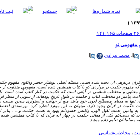
 مفهومی نو
،
محمد مرادی
رآن درباره­ی آن بحث شده است. مسئله اصلی نوشتار حاضر واکاوی مفهوم حکمت
ت که مفهوم حکمت در مواردی که با کتاب همنشین شده است، مفهومی متفاوت از
 معنایی و مخاطب شناسی در آیاتی است که حکمت در کنار کتاب آمده است. با 
امت پیامبر دو مخاطب کتاب و حکمت در طول تاریخ بوده­اند. از سویی از منظر قرآن
تنها به معنای مصطلح لغوی خود مانند منع از جهالت و استواری سخن نیست بل
حکمت در قرآن وجود دارد، می­توان به این موارد اشاره کرد: بهره‌مندی اختصا
ه پیامبر، نعمت ثقیل الهی، واکنش حسودانه یهود به نعمت حکمت و... . بنابر ا
ید که دست‌کم یکی از معانی حکمت در چهار آیه قرآن که با کتاب همنشین شده
 مسلمانان تعلیم داده می­شد.
یت
،
مخاطب‌شناسی.